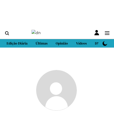
Edição Diária
Últimas
Opinião
Vídeos
DN Sport