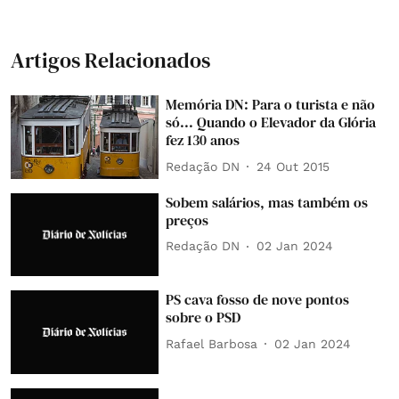
Artigos Relacionados
Memória DN: Para o turista e não
só... Quando o Elevador da Glória
fez 130 anos
Redação DN
24 Out 2015
Sobem salários, mas também os
preços
Redação DN
02 Jan 2024
PS cava fosso de nove pontos
sobre o PSD
Rafael Barbosa
02 Jan 2024