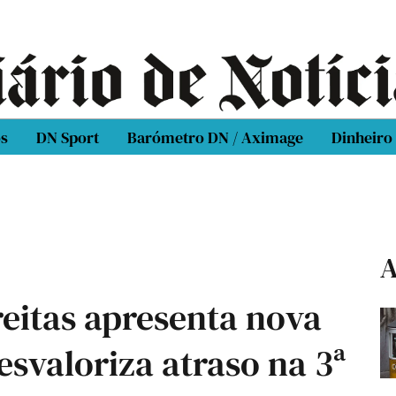
os
DN Sport
Barómetro DN / Aximage
Dinheiro
A
eitas apresenta nova
esvaloriza atraso na 3ª