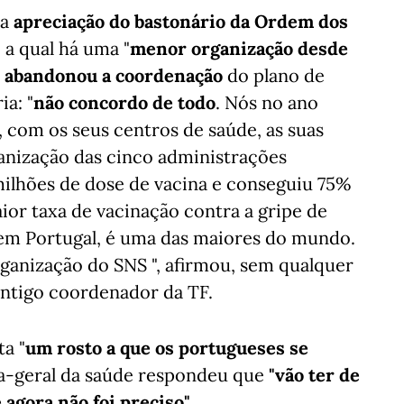
 a
apreciação do bastonário da Ordem dos
 a qual há uma "
menor organização desde
o abandonou a coordenação
do plano de
ia: "
não concordo de todo
. Nós no ano
, com os seus centros de saúde, as suas
ganização das cinco administrações
milhões de dose de vacina e conseguiu 75%
ior taxa de vacinação contra a gripe de
 em Portugal, é uma das maiores do mundo.
rganização do SNS ", afirmou, sem qualquer
antigo coordenador da TF.
ta "
um rosto a que os portugueses se
ra-geral da saúde respondeu que
"vão ter de
 agora não foi preciso"
.