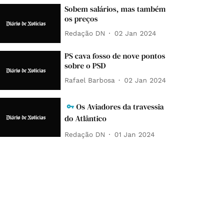
Sobem salários, mas também
os preços
Redação DN
02 Jan 2024
PS cava fosso de nove pontos
sobre o PSD
Rafael Barbosa
02 Jan 2024
Os Aviadores da travessia
do Atlântico
Redação DN
01 Jan 2024