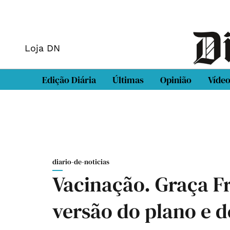
Loja DN
Edição Diária
Últimas
Opinião
Víde
diario-de-noticias
Vacinação. Graça Fr
versão do plano e d