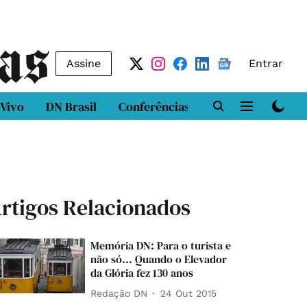
Assine
Entrar
 Vivo
DN Brasil
Conferências
DN LAB
Class
rtigos Relacionados
Memória DN: Para o turista e
não só... Quando o Elevador
da Glória fez 130 anos
Redação DN
24 Out 2015