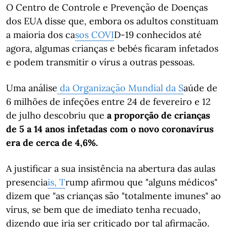
O Centro de Controle e Prevenção de Doenças
dos EUA disse que, embora os adultos constituam
a maioria dos ca
sos
COVI
D-19 conhecidos até
agora, algumas crianças e bebés ficaram infetados
e podem transmitir o vírus a outras pessoas.
Uma análise
da Organização Mundial da S
aúde de
6 milhões de infeções entre 24 de fevereiro e 12
de julho descobriu que
a proporção de crianças
de 5 a 14 anos infetadas com o novo coronavírus
era de cerca de 4,6%.
A justificar a sua insistência na abertura das aulas
presencia
is, T
rump afirmou que "alguns médicos"
dizem que "as crianças são "totalmente imunes" ao
vírus, se bem que de imediato tenha recuado,
dizendo que iria ser criticado por tal afirmação.