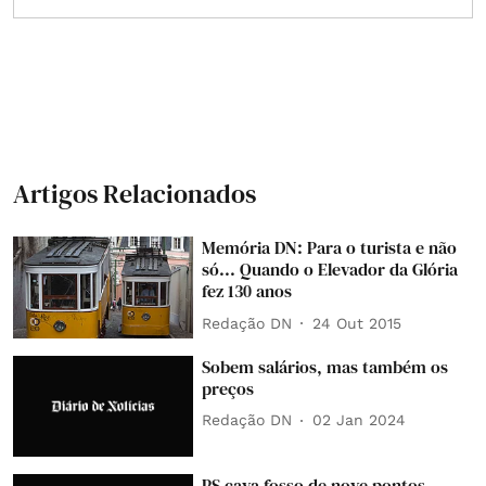
Artigos Relacionados
Memória DN: Para o turista e não
só... Quando o Elevador da Glória
fez 130 anos
Redação DN
24 Out 2015
Sobem salários, mas também os
preços
Redação DN
02 Jan 2024
PS cava fosso de nove pontos