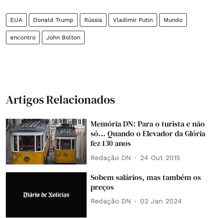
EUA
Donald Trump
Rússia
Vladimir Putin
Mundo
encontro
John Bolton
Artigos Relacionados
Memória DN: Para o turista e não
só... Quando o Elevador da Glória
fez 130 anos
Redação DN
24 Out 2015
Sobem salários, mas também os
preços
Redação DN
02 Jan 2024