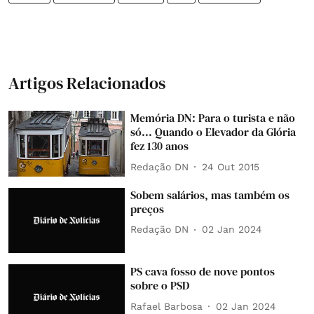
Artigos Relacionados
Memória DN: Para o turista e não
só... Quando o Elevador da Glória
fez 130 anos
Redação DN
24 Out 2015
Sobem salários, mas também os
preços
Redação DN
02 Jan 2024
PS cava fosso de nove pontos
sobre o PSD
Rafael Barbosa
02 Jan 2024