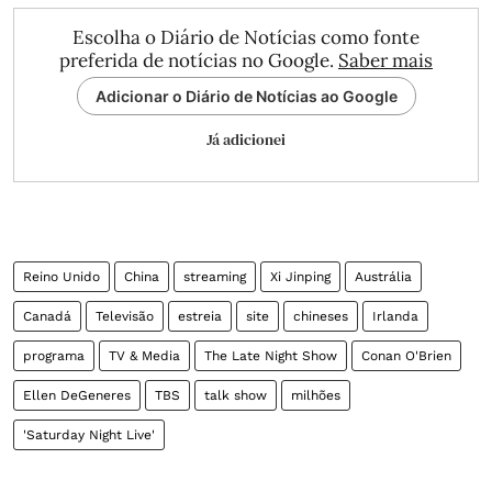
Escolha o Diário de Notícias como fonte
preferida de notícias no Google.
Saber mais
Adicionar o Diário de Notícias ao Google
Já adicionei
Reino Unido
China
streaming
Xi Jinping
Austrália
Canadá
Televisão
estreia
site
chineses
Irlanda
programa
TV & Media
The Late Night Show
Conan O'Brien
Ellen DeGeneres
TBS
talk show
milhões
'Saturday Night Live'