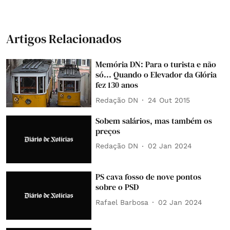
Artigos Relacionados
Memória DN: Para o turista e não
só... Quando o Elevador da Glória
fez 130 anos
Redação DN
24 Out 2015
Sobem salários, mas também os
preços
Redação DN
02 Jan 2024
PS cava fosso de nove pontos
sobre o PSD
Rafael Barbosa
02 Jan 2024