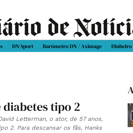
os
DN Sport
Barómetro DN / Aximage
Dinheiro
A
diabetes tipo 2
vid Letterman, o ator, de 57 anos,
po 2. Para descansar os fãs, Hanks