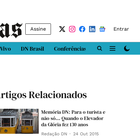
Assine
Entrar
 Vivo
DN Brasil
Conferências
DN LAB
Class
rtigos Relacionados
Memória DN: Para o turista e
não só... Quando o Elevador
da Glória fez 130 anos
Redação DN
24 Out 2015