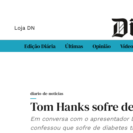
Loja DN
Edição Diária
Últimas
Opinião
Víde
diario-de-noticias
Tom Hanks sofre de 
Em conversa com o apresentador Da
confessou que sofre de diabetes ti