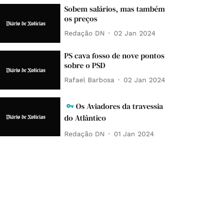
Sobem salários, mas também
os preços
Redação DN
02 Jan 2024
PS cava fosso de nove pontos
sobre o PSD
Rafael Barbosa
02 Jan 2024
Os Aviadores da travessia
do Atlântico
Redação DN
01 Jan 2024