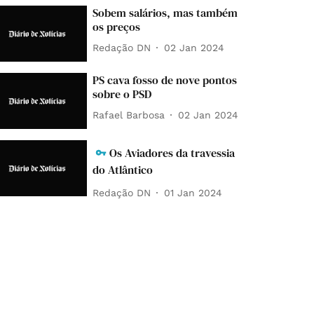
Sobem salários, mas também
os preços
Redação DN
02 Jan 2024
PS cava fosso de nove pontos
sobre o PSD
Rafael Barbosa
02 Jan 2024
Os Aviadores da travessia
do Atlântico
Redação DN
01 Jan 2024