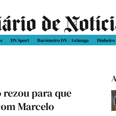
os
DN Sport
Barómetro DN / Aximage
Dinheiro
A
o rezou para que
 com Marcelo