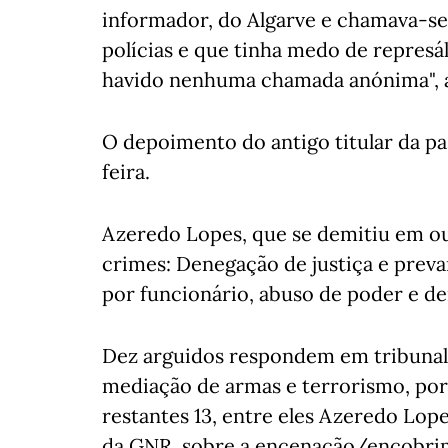
informador, do Algarve e chamava-se
polícias e que tinha medo de represáli
havido nenhuma chamada anónima", 
O depoimento do antigo titular da pa
feira.
Azeredo Lopes, que se demitiu em ou
crimes: Denegação de justiça e preva
por funcionário, abuso de poder e de
Dez arguidos respondem em tribunal 
mediação de armas e terrorismo, po
restantes 13, entre eles Azeredo Lopes, 
da GNR, sobre a encenação/encobrim