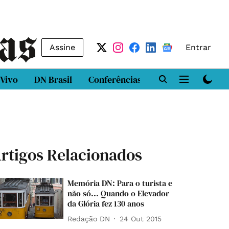
Assine
Entrar
 Vivo
DN Brasil
Conferências
DN LAB
Class
rtigos Relacionados
Memória DN: Para o turista e
não só... Quando o Elevador
da Glória fez 130 anos
Redação DN
24 Out 2015