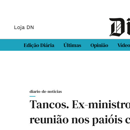
Loja DN
Edição Diária
Últimas
Opinião
Víde
diario-de-noticias
Tancos. Ex-ministr
reunião nos paióis