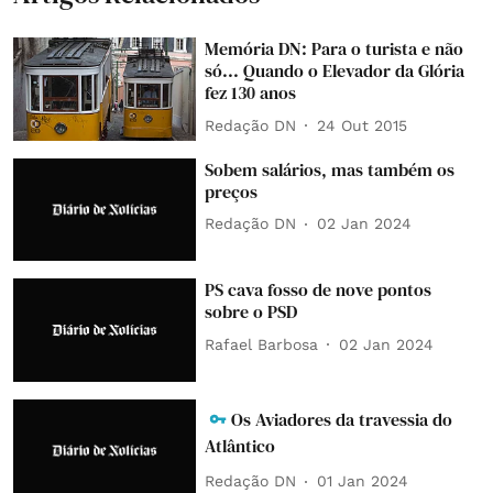
Memória DN: Para o turista e não
só... Quando o Elevador da Glória
fez 130 anos
Redação DN
24 Out 2015
Sobem salários, mas também os
preços
Redação DN
02 Jan 2024
PS cava fosso de nove pontos
sobre o PSD
Rafael Barbosa
02 Jan 2024
Os Aviadores da travessia do
Atlântico
Redação DN
01 Jan 2024