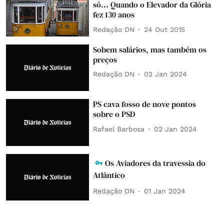
só... Quando o Elevador da Glória
fez 130 anos
Redação DN
24 Out 2015
Sobem salários, mas também os
preços
Redação DN
02 Jan 2024
PS cava fosso de nove pontos
sobre o PSD
Rafael Barbosa
02 Jan 2024
Os Aviadores da travessia do
Atlântico
Redação DN
01 Jan 2024