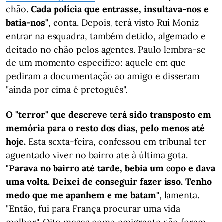
chão.
Cada polícia que entrasse, insultava-nos e
batia-nos"
, conta. Depois, terá visto Rui Moniz
entrar na esquadra, também detido, algemado e
deitado no chão pelos agentes. Paulo lembra-se
de um momento específico: aquele em que
pediram a documentação ao amigo e disseram
"ainda por cima é pretoguês".
O "terror" que descreve terá sido transposto em
memória para o resto dos dias, pelo menos até
hoje.
Esta sexta-feira, confessou em tribunal ter
aguentado viver no bairro ate à última gota.
"Parava no bairro até tarde, bebia um copo e dava
uma volta. Deixei de conseguir fazer isso. Tenho
medo que me apanhem e me batam"
, lamenta.
"Então, fui para França procurar uma vida
melhor". Oito meses como emigrante não foram,