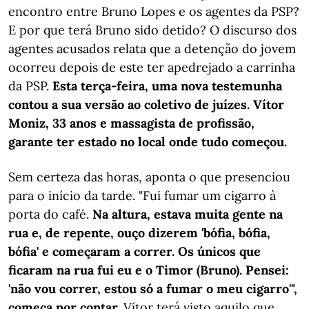
encontro entre Bruno Lopes e os agentes da PSP?
E por que terá Bruno sido detido? O discurso dos
agentes acusados relata que a detenção do jovem
ocorreu depois de este ter apedrejado a carrinha
da PSP.
Esta terça-feira, uma nova testemunha
contou a sua versão ao coletivo de juízes. Vítor
Moniz, 33 anos e massagista de profissão,
garante ter estado no local onde tudo começou.
Sem certeza das horas, aponta o que presenciou
para o início da tarde. "Fui fumar um cigarro à
porta do café.
Na altura, estava muita gente na
rua e, de repente, ouço dizerem 'bófia, bófia,
bófia' e começaram a correr. Os únicos que
ficaram na rua fui eu e o Timor (Bruno). Pensei:
'não vou correr, estou só a fumar o meu cigarro'",
começa por contar.
Vítor terá visto aquilo que