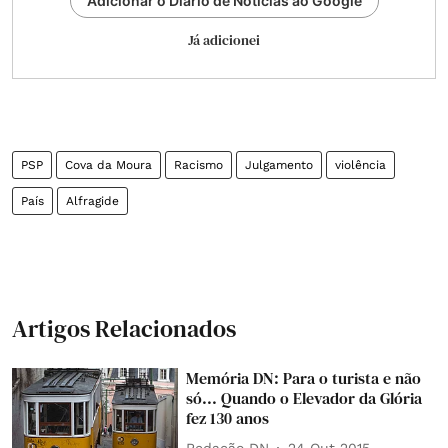
Adicionar o Diário de Notícias ao Google
Já adicionei
PSP
Cova da Moura
Racismo
Julgamento
violência
País
Alfragide
Artigos Relacionados
Memória DN: Para o turista e não
só... Quando o Elevador da Glória
fez 130 anos
Redação DN
24 Out 2015