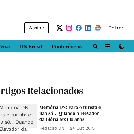
Assine
Entrar
 Vivo
DN Brasil
Conferências
DN LAB
Class
rtigos Relacionados
Memória DN: Para o turista e
não só... Quando o Elevador
da Glória fez 130 anos
Redação DN
24 Out 2015