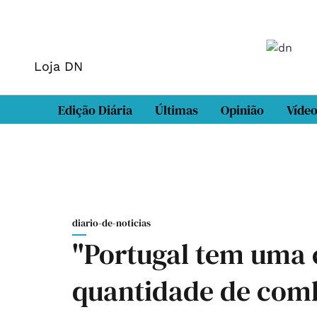
Loja DN
Edição Diária
Últimas
Opinião
Víde
diario-de-noticias
"Portugal tem uma 
quantidade de comb