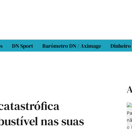
os
DN Sport
Barómetro DN / Aximage
Dinheiro
A
catastrófica
ustível nas suas