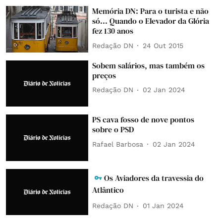
Memória DN: Para o turista e não
só... Quando o Elevador da Glória
fez 130 anos
Redação DN
24 Out 2015
Sobem salários, mas também os
preços
Redação DN
02 Jan 2024
PS cava fosso de nove pontos
sobre o PSD
Rafael Barbosa
02 Jan 2024
Os Aviadores da travessia do
Atlântico
Redação DN
01 Jan 2024