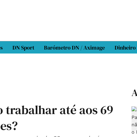
os
DN Sport
Barómetro DN / Aximage
Dinheiro
A
o trabalhar até aos 69
ões?