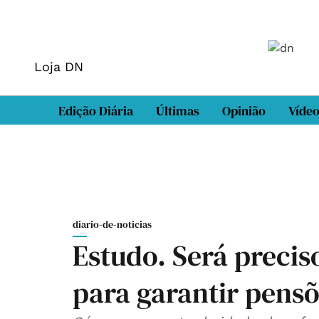
Loja DN
Edição Diária
Últimas
Opinião
Víde
diario-de-noticias
Estudo. Será precis
para garantir pens