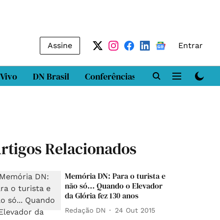
Assine
Entrar
 Vivo
DN Brasil
Conferências
DN LAB
Class
rtigos Relacionados
Memória DN: Para o turista e
não só... Quando o Elevador
da Glória fez 130 anos
Redação DN
24 Out 2015