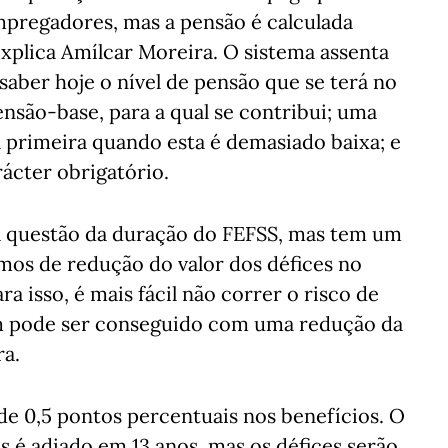
mpregadores, mas a pensão é calculada
explica Amílcar Moreira. O sistema assenta
saber hoje o nível de pensão que se terá no
pensão-base, para a qual se contribui; uma
primeira quando esta é demasiado baixa; e
rácter obrigatório.
à questão da duração do FEFSS, mas tem um
os de redução do valor dos défices no
ra isso, é mais fácil não correr o risco de
fim pode ser conseguido com uma redução da
ra.
 de 0,5 pontos percentuais nos benefícios. O
 é adiado em 13 anos, mas os défices serão