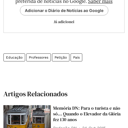
preferida de notícias no Google.
Saber mais
Adicionar o Diário de Notícias ao Google
Já adicionei
Educação
Professores
Petição
País
Artigos Relacionados
Memória DN: Para o turista e não
só... Quando o Elevador da Glória
fez 130 anos
Redação DN
24 Out 2015