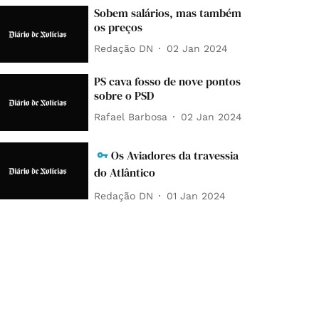
Sobem salários, mas também
os preços
Redação DN
02 Jan 2024
PS cava fosso de nove pontos
sobre o PSD
Rafael Barbosa
02 Jan 2024
Os Aviadores da travessia
do Atlântico
Redação DN
01 Jan 2024