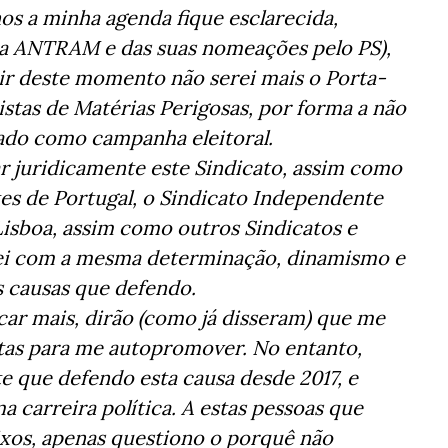
os a minha agenda fique esclarecida,
 da ANTRAM e das suas nomeações pelo PS),
ir deste momento não serei mais o Porta-
stas de Matérias Perigosas, por forma a não
tado como campanha eleitoral.
r juridicamente este Sindicato, assim como
tes de Portugal, o Sindicato Independente
Lisboa, assim como outros Sindicatos e
o-ei com a mesma determinação, dinamismo e
causas que defendo.
r mais, dirão (como já disseram) que me
stas para me autopromover. No entanto,
 que defendo esta causa desde 2017, e
a carreira política. A estas pessoas que
ixos, apenas questiono o porquê não