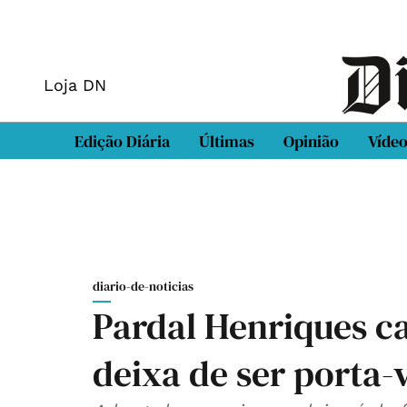
Loja DN
Edição Diária
Últimas
Opinião
Víde
diario-de-noticias
Pardal Henriques c
deixa de ser porta-