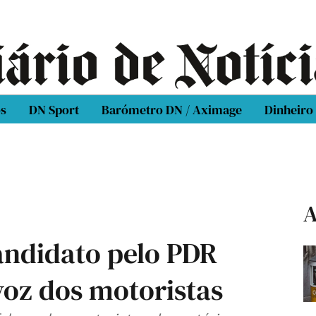
os
DN Sport
Barómetro DN / Aximage
Dinheiro
A
andidato pelo PDR
voz dos motoristas