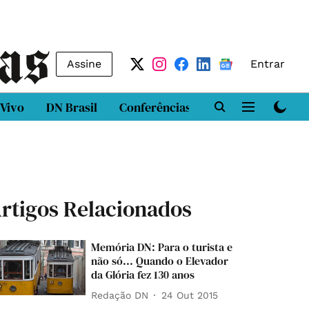
Assine
Entrar
 Vivo
DN Brasil
Conferências
DN LAB
Class
rtigos Relacionados
Memória DN: Para o turista e
não só... Quando o Elevador
da Glória fez 130 anos
Redação DN
24 Out 2015