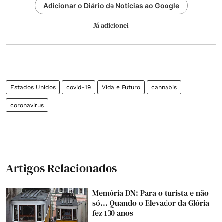
Adicionar o Diário de Notícias ao Google
Já adicionei
Estados Unidos
covid-19
Vida e Futuro
cannabis
coronavírus
Artigos Relacionados
Memória DN: Para o turista e não
só... Quando o Elevador da Glória
fez 130 anos