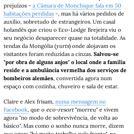
prejuízos -
a Câmara de Monchique fala em 50
habitações perdidas
-, mas há vários pedidos de
auxílio, sobretudo de estrangeiros. Um casal
holandês que criou o Eco-Lodge Brejeira viu o
seu negócio desaparecer quase na totalidade. As
tendas da Mongólia (
yurts
) onde alojavam os
visitantes foram reduzidas a cinzas.
Salvou-se
"por obra de alguns anjos" o local onde a família
reside e a ambulância vermelha dos serviços de
bombeiros alemães
, convertida agora num
espaço com cozinha, chuveiro e sala de estar.
Claire e Alex frisam,
numa mensagem no
Facebook
, que o
eco-resort
"morreu" e vivem
agora "no modo de sobrevivência, de volta ao
básico". Mas como o sonho nunca morre, dizem
que agora "há muito trabalho pela frente", na