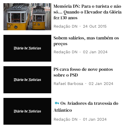
Memória DN: Para o turista e não
só... Quando o Elevador da Glória
fez 130 anos
Redação DN
24 Out 2015
Sobem salários, mas também os
preços
Redação DN
02 Jan 2024
PS cava fosso de nove pontos
sobre o PSD
Rafael Barbosa
02 Jan 2024
Os Aviadores da travessia do
Atlântico
Redação DN
01 Jan 2024