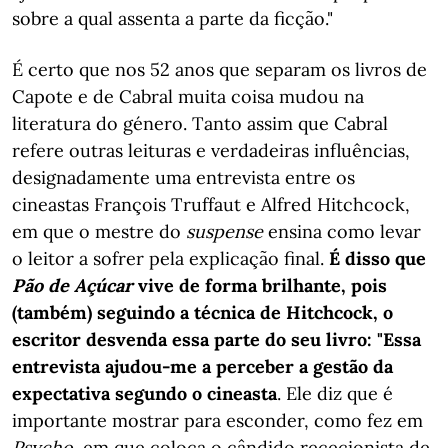
sobre a qual assenta a parte da ficção."
É certo que nos 52 anos que separam os livros de
Capote e de Cabral muita coisa mudou na
literatura do género. Tanto assim que Cabral
refere outras leituras e verdadeiras influências,
designadamente uma entrevista entre os
cineastas François Truffaut e Alfred Hitchcock,
em que o mestre do
suspense
ensina como levar
o leitor a sofrer pela explicação final.
É disso que
Pão de Açúcar
vive de forma brilhante, pois
(também) seguindo a técnica de Hitchcock, o
escritor desvenda essa parte do seu livro: "Essa
entrevista ajudou-me a perceber a gestão da
expectativa segundo o cineasta
. Ele diz que é
importante mostrar para esconder, como fez em
Psycho
, em que coloca o cândido rececionista de