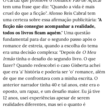
O cartaz que promove o romance
Pão de Açúcar
tem uma frase que diz: "Quando a vida é mais
cruel do que a ficção". Afonso Reis Cabral tem
uma certeza sobre essa afirmação publicitária:
"A
ficção não consegue acompanhar a realidade,
todos os livros ficam aquém
." Uma questão
fundamental para dar o segundo passo após o
romance de estreia, quando a escolha do tema
era uma decisão complexa: "Depois de
O Meu
Irmão
tinha o desafio do segundo livro. O que
fazer? Quando redescobri o caso Gisberta achei
que era 'a' história e poderia ser 'o' romance, além
de que me confrontava com a minha escrita. O
anterior narrador tinha 40 e tal anos, este era o
oposto, um rapaz, e um desafio maior. Eu já tive
12 anos, usei experiências apesar de serem
realidades diferentes, mas sei o quanto é