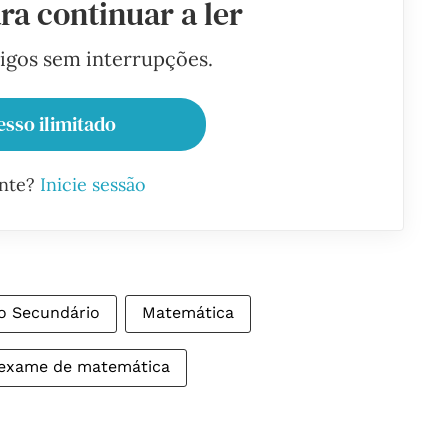
ra continuar a ler
tigos sem interrupções.
esso ilimitado
ante?
Inicie sessão
o Secundário
Matemática
exame de matemática