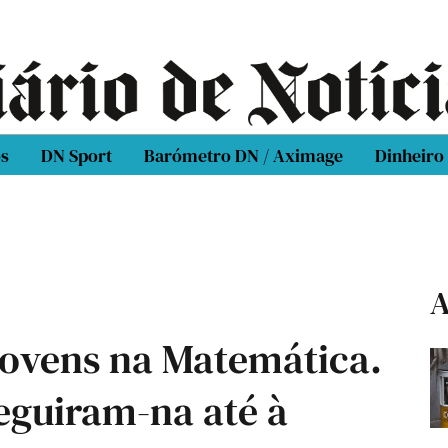
os
DN Sport
Barómetro DN / Aximage
Dinheiro
A
 jovens na Matemática.
eguiram-na até à