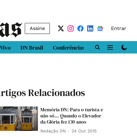
Assine
Entrar
 Vivo
DN Brasil
Conferências
DN LAB
Class
rtigos Relacionados
Memória DN: Para o turista e
não só... Quando o Elevador
da Glória fez 130 anos
Redação DN
24 Out 2015