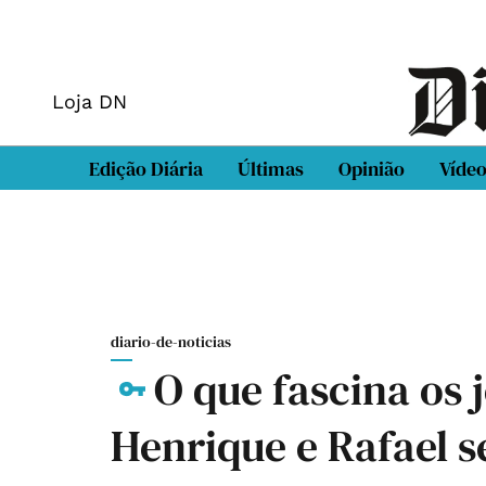
Loja DN
Edição Diária
Últimas
Opinião
Víde
diario-de-noticias
O que fascina os
Henrique e Rafael s