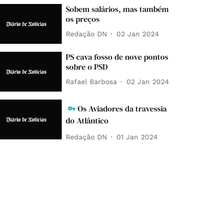
Sobem salários, mas também
os preços
Redação DN
02 Jan 2024
PS cava fosso de nove pontos
sobre o PSD
Rafael Barbosa
02 Jan 2024
Os Aviadores da travessia
do Atlântico
Redação DN
01 Jan 2024