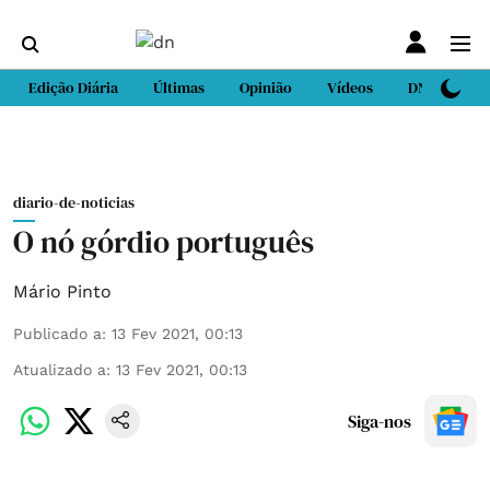
Edição Diária
Últimas
Opinião
Vídeos
DN Sport
diario-de-noticias
O nó górdio português
Mário Pinto
Publicado a
:
13 Fev 2021, 00:13
Atualizado a
:
13 Fev 2021, 00:13
Siga-nos