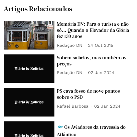
Artigos Relacionados
Memória DN: Para o turista e não
só... Quando o Elevador da Glória
fez 130 anos
Redação DN
24 Out 2015
Sobem salários, mas também os
preços
Redação DN
02 Jan 2024
PS cava fosso de nove pontos
sobre o PSD
Rafael Barbosa
02 Jan 2024
Os Aviadores da travessia do
Atlântico