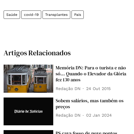
Saúde
covid-19
Transplantes
País
Artigos Relacionados
Memória DN: Para o turista e não
só... Quando o Elevador da Glória
fez 130 anos
Redação DN
24 Out 2015
Sobem salários, mas também os
preços
Redação DN
02 Jan 2024
PS cava fosso de nove pontos