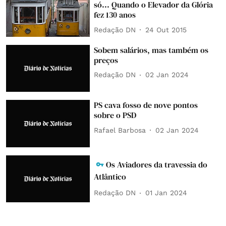
só... Quando o Elevador da Glória
fez 130 anos
Redação DN
24 Out 2015
Sobem salários, mas também os
preços
Redação DN
02 Jan 2024
PS cava fosso de nove pontos
sobre o PSD
Rafael Barbosa
02 Jan 2024
Os Aviadores da travessia do
Atlântico
Redação DN
01 Jan 2024