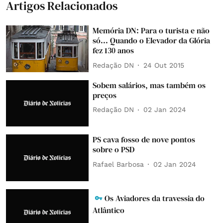
Artigos Relacionados
Memória DN: Para o turista e não
só... Quando o Elevador da Glória
fez 130 anos
Redação DN
24 Out 2015
Sobem salários, mas também os
preços
Redação DN
02 Jan 2024
PS cava fosso de nove pontos
sobre o PSD
Rafael Barbosa
02 Jan 2024
Os Aviadores da travessia do
Atlântico