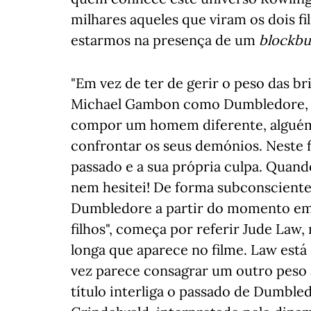
milhares aqueles que viram os dois f
estarmos na presença de um
blockbu
"Em vez de ter de gerir o peso das br
Michael Gambon como Dumbledore, D
compor um homem diferente, alguém
confrontar os seus demónios. Neste f
passado e a sua própria culpa. Quan
nem hesitei! De forma subconsciente,
Dumbledore a partir do momento em q
filhos", começa por referir Jude La
longa que aparece no filme. Law est
vez parece consagrar um outro peso 
título interliga o passado de Dumble