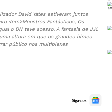
izador David Yates estiveram juntos
eiro <em>Monstros Fantásticos, Os
l o DN teve acesso. A fantasia de J.K.
uma altura em que os grandes filmes
rar público nos multiplexes
Siga-nos