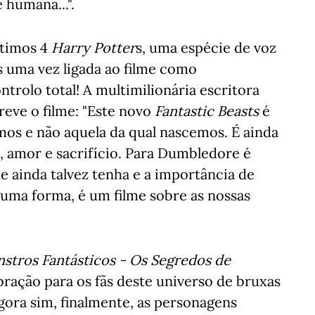
 humana...".
ltimos 4
Harry
Potter
s, uma espécie de voz
s uma vez ligada ao filme como
ntrolo total! A multimilionária escritora
reve o filme: "Este novo
Fantastic Beasts
é
emos e não aquela da qual nascemos. É ainda
a, amor e sacrifício. Para Dumbledore é
e ainda talvez tenha e a importância de
lguma forma, é um filme sobre as nossas
stros Fantásticos - Os Segredos de
ração para os fãs deste universo de bruxas
 agora sim, finalmente, as personagens