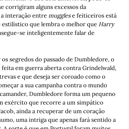
se corrigiram alguns excessos da
 a interação entre
muggles
e feiticeiros está
 estilístico que lembra o melhor que
Harry
onsegue-se inteligentemente falar de
 os segredos do passado de Dumbledore, o
 feita em guerra aberta contra Grindelwald,
s trevas e que deseja ser coroado como o
 começar a sua campanha contra o mundo
 Scamander, Dumbledore forma um pequeno
m exército que recorre a um simpático
Jacob, ainda a recuperar de um coração
sumo, uma intriga que apenas fará sentido a
 A sorte é que em Portugal foram muitos