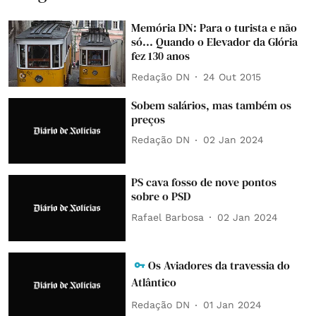
Memória DN: Para o turista e não
só... Quando o Elevador da Glória
fez 130 anos
Redação DN
24 Out 2015
Sobem salários, mas também os
preços
Redação DN
02 Jan 2024
PS cava fosso de nove pontos
sobre o PSD
Rafael Barbosa
02 Jan 2024
Os Aviadores da travessia do
Atlântico
Redação DN
01 Jan 2024