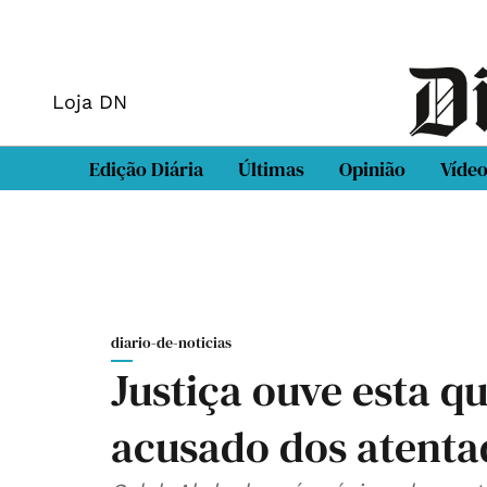
Loja DN
Edição Diária
Últimas
Opinião
Víde
diario-de-noticias
Justiça ouve esta qu
acusado dos atenta