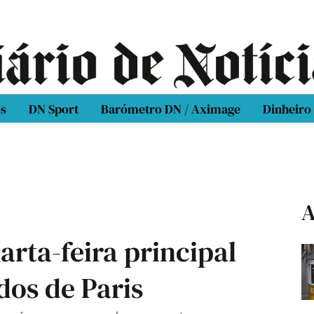
os
DN Sport
Barómetro DN / Aximage
Dinheiro
A
arta-feira principal
dos de Paris