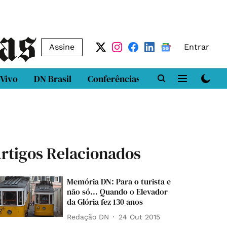
Assine
Entrar
 Vivo
DN Brasil
Conferências
DN LAB
Class
rtigos Relacionados
Memória DN: Para o turista e
não só... Quando o Elevador
da Glória fez 130 anos
Redação DN
24 Out 2015