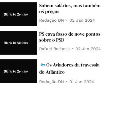
Sobem salários, mas também
os preços
Redação DN
02 Jan 2024
PS cava fosso de nove pontos
sobre o PSD
Rafael Barbosa
02 Jan 2024
Os Aviadores da travessia
do Atlântico
Redação DN
01 Jan 2024