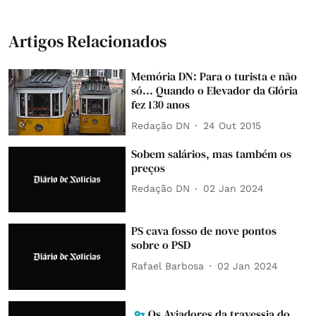
Artigos Relacionados
Memória DN: Para o turista e não
só... Quando o Elevador da Glória
fez 130 anos
Redação DN
24 Out 2015
Sobem salários, mas também os
preços
Redação DN
02 Jan 2024
PS cava fosso de nove pontos
sobre o PSD
Rafael Barbosa
02 Jan 2024
Os Aviadores da travessia do