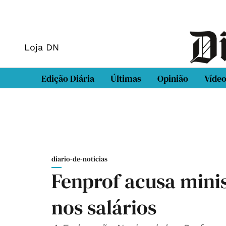
Loja DN
Edição Diária
Últimas
Opinião
Víde
diario-de-noticias
Fenprof acusa minis
nos salários