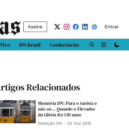
Assine
Entrar
 Vivo
DN Brasil
Conferências
DN LAB
Class
rtigos Relacionados
Memória DN: Para o turista e
não só... Quando o Elevador
da Glória fez 130 anos
Redação DN
24 Out 2015