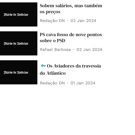
Sobem salários, mas também
os preços
Redação DN
02 Jan 2024
PS cava fosso de nove pontos
sobre o PSD
Rafael Barbosa
02 Jan 2024
Os Aviadores da travessia
do Atlântico
Redação DN
01 Jan 2024