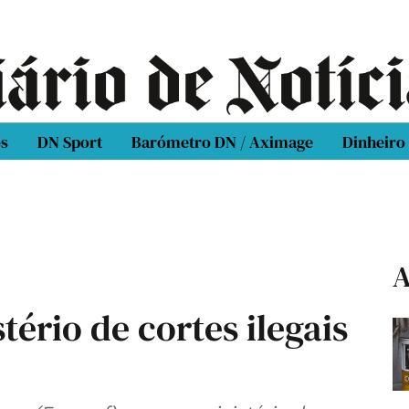
os
DN Sport
Barómetro DN / Aximage
Dinheiro
A
tério de cortes ilegais