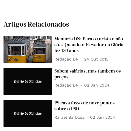
Artigos Relacionados
Memória DN: Para o turista e não
só... Quando o Elevador da Glória
fez 130 anos
Redação DN
24 Out 2015
Sobem salários, mas também os
preços
Redação DN
02 Jan 2024
PS cava fosso de nove pontos
sobre o PSD
Rafael Barbosa
02 Jan 2024