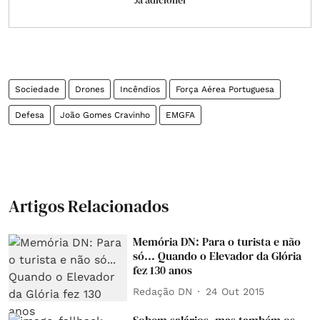
Já adicionei
Sociedade
Drones
Incêndios
Força Aérea Portuguesa
Defesa
João Gomes Cravinho
EMGFA
Artigos Relacionados
Memória DN: Para o turista e não
só... Quando o Elevador da Glória
fez 130 anos
Redação DN
24 Out 2015
Sobem salários, mas também os