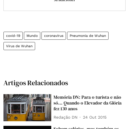
covid-19
Mundo
coronavírus
Pneumonia de Wuhan
Vírus de Wuhan
Artigos Relacionados
Memória DN: Para o turista e não
só... Quando o Elevador da Glória
fez 130 anos
Redação DN
24 Out 2015
Sobem salários, mas também os