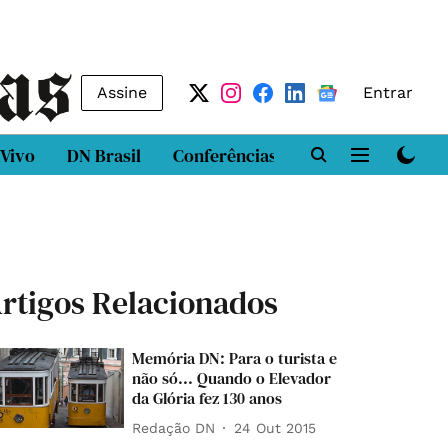
Assine
Entrar
 Vivo
DN Brasil
Conferências
DN LAB
Class
rtigos Relacionados
Memória DN: Para o turista e
não só... Quando o Elevador
da Glória fez 130 anos
Redação DN
24 Out 2015