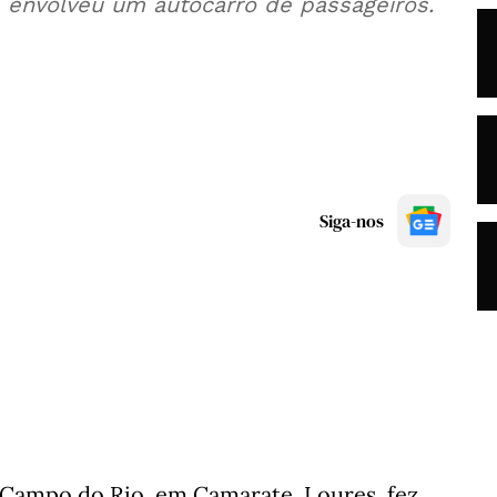
 envolveu um autocarro de passageiros.
Siga-nos
 Campo do Rio, em Camarate, Loures, fez