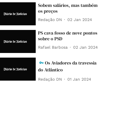
Sobem salários, mas também
os preços
Redação DN
02 Jan 2024
PS cava fosso de nove pontos
sobre o PSD
Rafael Barbosa
02 Jan 2024
Os Aviadores da travessia
do Atlântico
Redação DN
01 Jan 2024