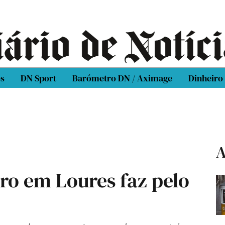
os
DN Sport
Barómetro DN / Aximage
Dinheiro
A
ro em Loures faz pelo