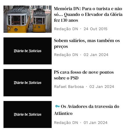
Memória DN: Para o turista e não
só... Quando o Elevador da Glória
fez 130 anos
Redação DN
24 Out 2015
Sobem salários, mas também os
preços
Redação DN
02 Jan 2024
PS cava fosso de nove pontos
sobre o PSD
Rafael Barbosa
02 Jan 2024
Os Aviadores da travessia do
Atlântico
Redação DN
01 Jan 2024