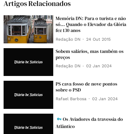
Artigos Relacionados
Memória DN: Para o turista e não
só... Quando o Elevador da Glória
fez 130 anos
Redação DN
24 Out 2015
Sobem salários, mas também os
preços
Redação DN
02 Jan 2024
PS cava fosso de nove pontos
sobre o PSD
Rafael Barbosa
02 Jan 2024
Os Aviadores da travessia do
Atlântico