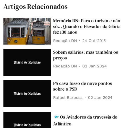
Artigos Relacionados
Memória DN: Para o turista e não
só... Quando o Elevador da Glória
fez 130 anos
Redação DN
24 Out 2015
Sobem salários, mas também os
preços
Redação DN
02 Jan 2024
PS cava fosso de nove pontos
sobre o PSD
Rafael Barbosa
02 Jan 2024
Os Aviadores da travessia do
Atlântico