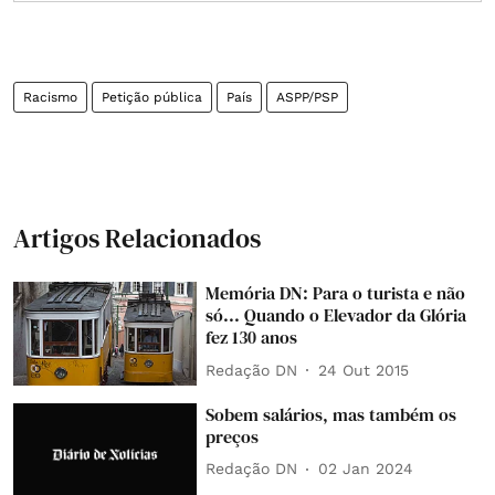
Racismo
Petição pública
País
ASPP/PSP
Artigos Relacionados
Memória DN: Para o turista e não
só... Quando o Elevador da Glória
fez 130 anos
Redação DN
24 Out 2015
Sobem salários, mas também os
preços
Redação DN
02 Jan 2024