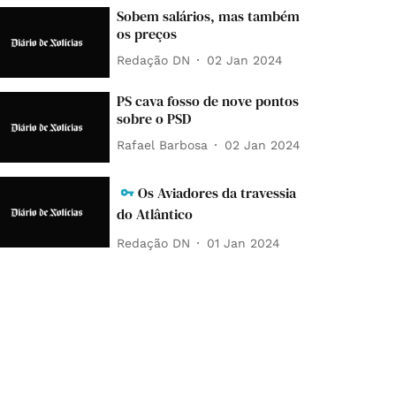
Sobem salários, mas também
os preços
Redação DN
02 Jan 2024
PS cava fosso de nove pontos
sobre o PSD
Rafael Barbosa
02 Jan 2024
Os Aviadores da travessia
do Atlântico
Redação DN
01 Jan 2024