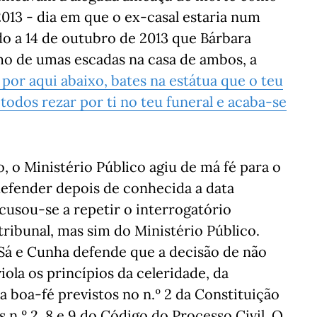
013 - dia em que o ex-casal estaria num
o a 14 de outubro de 2013 que Bárbara
o de umas escadas na casa de ambos, a
 por aqui abaixo, bates na estátua que o teu
 todos rezar por ti no teu funeral e acaba-se
o, o Ministério Público agiu de má fé para o
defender depois de conhecida a data
cusou-se a repetir o interrogatório
ribunal, mas sim do Ministério Público.
o Sá e Cunha defende que a decisão de não
iola os princípios da celeridade, da
a boa-fé previstos no n.º 2 da Constituição
 n.º 2, 8 e 9 do Código do Processo Civil. O