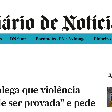
os
DN Sport
Barómetro DN / Aximage
Dinheiro
A
alega que violência
e ser provada" e pede