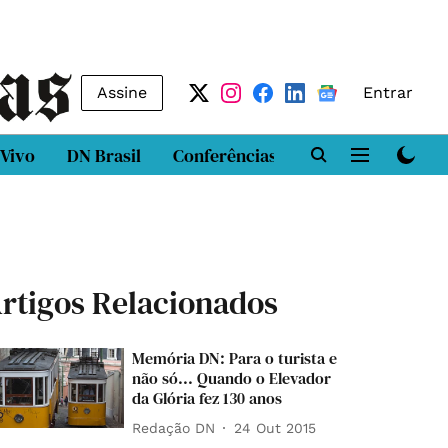
Assine
Entrar
 Vivo
DN Brasil
Conferências
DN LAB
Class
rtigos Relacionados
Memória DN: Para o turista e
não só... Quando o Elevador
da Glória fez 130 anos
Redação DN
24 Out 2015