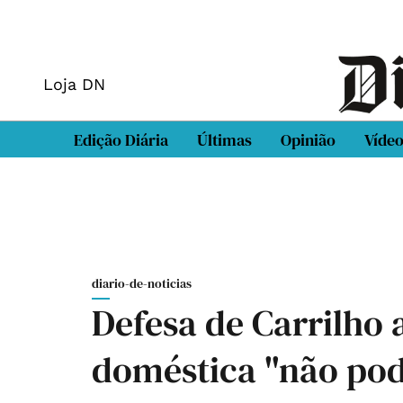
Loja DN
Edição Diária
Últimas
Opinião
Víde
diario-de-noticias
Defesa de Carrilho 
doméstica "não pod