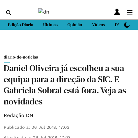
Edição Diária
Últimas
Opinião
Vídeos
DN Sport
diario-de-noticias
Daniel Oliveira já escolheu a sua
equipa para a direção da SIC. E
Gabriela Sobral está fora. Veja as
novidades
Redação DN
Publicado a
:
06 Jul 2018, 17:03
Atualizado a
:
06 Jul 2018, 17:03