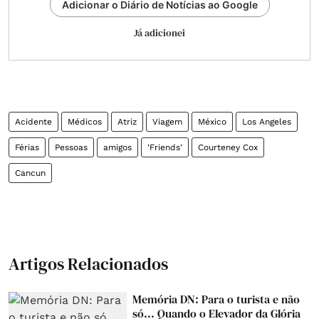
Adicionar o Diário de Notícias ao Google
Já adicionei
Acidente
Médicos
Atriz
Viagem
México
Los Angeles
Férias
Pessoas
amigos
'Friends'
Courteney Cox
Cancun
Artigos Relacionados
Memória DN: Para o turista e não
só... Quando o Elevador da Glória