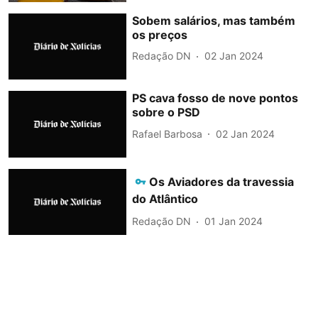
Sobem salários, mas também
os preços
Redação DN
02 Jan 2024
PS cava fosso de nove pontos
sobre o PSD
Rafael Barbosa
02 Jan 2024
Os Aviadores da travessia
do Atlântico
Redação DN
01 Jan 2024