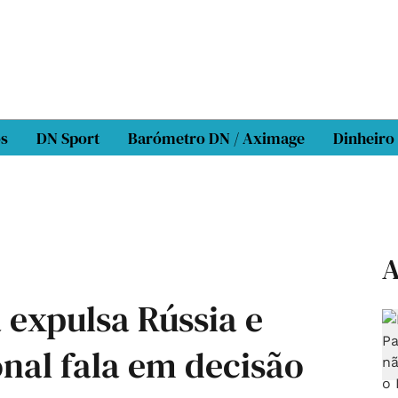
os
DN Sport
Barómetro DN / Aximage
Dinheiro
A
 expulsa Rússia e
nal fala em decisão