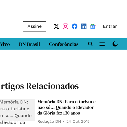
Assine
Entrar
 Vivo
DN Brasil
Conferências
DN LAB
Class
rtigos Relacionados
Memória DN: Para o turista e
não só... Quando o Elevador
da Glória fez 130 anos
Redação DN
24 Out 2015