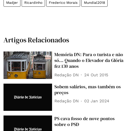
Madjer
Ricardinho
Frederico Morais
Mundial2018
Artigos Relacionados
Memória DN: Para o turista e não
só... Quando o Elevador da Glória
fez 130 anos
Redação DN
24 Out 2015
Sobem salários, mas também os
preços
Redação DN
02 Jan 2024
PS cava fosso de nove pontos
sobre o PSD