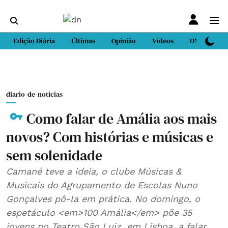
Edição Diária
Últimas
Opinião
Vídeos
DN Sport
diario-de-noticias
Como falar de Amália aos mais
novos? Com histórias e músicas e
sem solenidade
Camané teve a ideia, o clube Músicas &
Musicais do Agrupamento de Escolas Nuno
Gonçalves pô-la em prática. No domingo, o
espetáculo <em>100 Amália</em> põe 35
jovens no Teatro São Luiz, em Lisboa, a falar