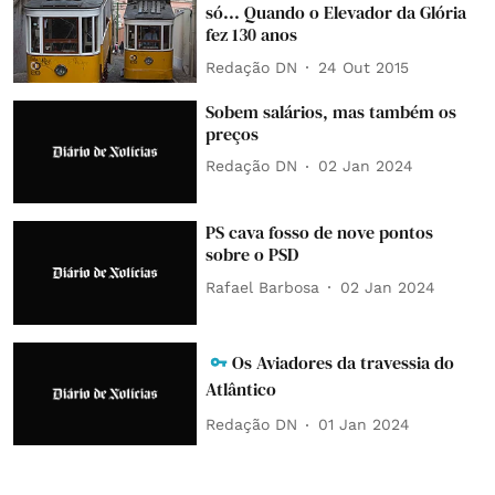
só... Quando o Elevador da Glória
fez 130 anos
Redação DN
24 Out 2015
Sobem salários, mas também os
preços
Redação DN
02 Jan 2024
PS cava fosso de nove pontos
sobre o PSD
Rafael Barbosa
02 Jan 2024
Os Aviadores da travessia do
Atlântico
Redação DN
01 Jan 2024