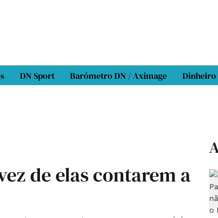
os
DN Sport
Barómetro DN / Aximage
Dinheiro
A
 vez de elas contarem a