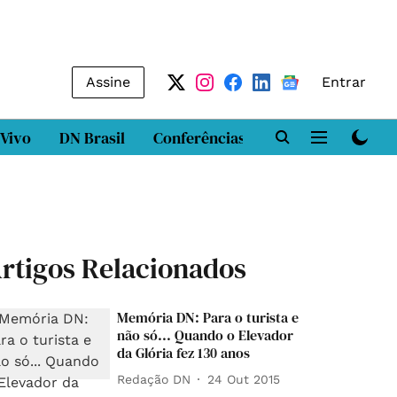
Assine
Entrar
 Vivo
DN Brasil
Conferências
DN LAB
Class
rtigos Relacionados
Memória DN: Para o turista e
não só... Quando o Elevador
da Glória fez 130 anos
Redação DN
24 Out 2015