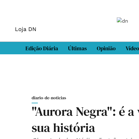
Loja DN
Edição Diária
Últimas
Opinião
Víde
diario-de-noticias
"Aurora Negra": é a
sua história