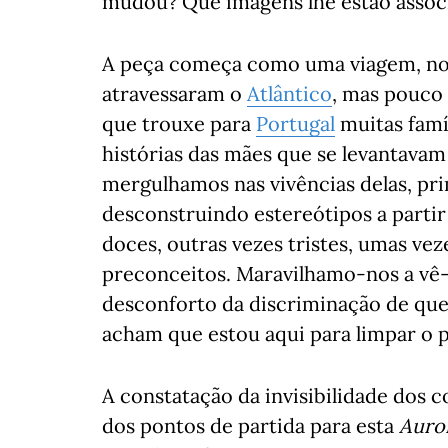
mudou? Que imagens lhe estão assoc
A peça começa como uma viagem, nos
atravessaram o
Atlântico
, mas pouco 
que trouxe para
Portugal
muitas famíl
histórias das mães que se levantavam
mergulhamos nas vivências delas, pri
desconstruindo estereótipos a parti
doces, outras vezes tristes, umas ve
preconceitos. Maravilhamo-nos a vê-l
desconforto da discriminação de que 
acham que estou aqui para limpar o p
A constatação da invisibilidade dos 
dos pontos de partida para esta
Auro